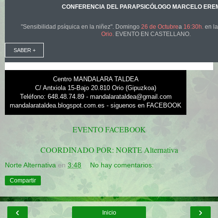
CONFERENCIA DEL PARAPSICÓLOGO MARCELO ERE
"Sensibilidad psíquica en la niñez". Domingo
26 de Octubre
a
16:30h.
en l
Orio.
EVENTO EN CASTELLANO.
SABER +
Centro MANDALARA TALDEA
C/ Antxiola 15-Bajo 20.810 Orio (Gipuzkoa)
Teléfono: 648.48.74.89 -
mandalarataldea@gmail.com
mandalarataldea.blogspot.com.
es
-
siguenos en FACEBOOK
EVENTO FACEBOOK
COORDINADO POR: NORTE Alternativa
Norte Alternativa
en
3:48
No hay comentarios:
Compartir
‹
›
Inicio