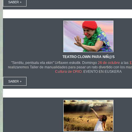
SABER +
TEATRO CLOWN PARA NIÑ@S
"Sentitu, pentsatu eta ekin" Urflaxen eskutik. Domingo
26 de octubre
a las
1
realizaremos Taller de manualidades para pasar un rato divertido con los m
Cultura de ORIO.
EVENTO EN EUSKERA
SABER +