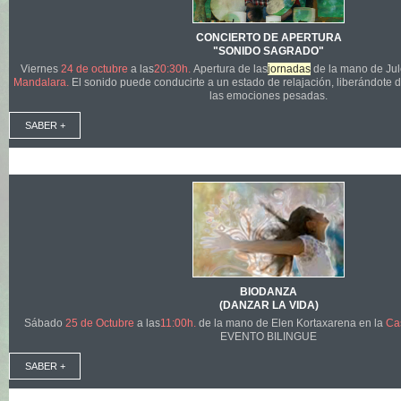
CONCIERTO DE APERTURA
"SONIDO SAGRADO"
Viernes
24 de octubre
a las
20:30h.
Apertura de las
jornadas
de la mano de Jul
Mandalara.
El sonido puede conducirte a un estado de relajación, liberándote d
las emociones pesadas.
SABER +
BIODANZA
(DANZAR LA VIDA)
Sábado
25 de Octubre
a las
11:00h.
de la mano de Elen Kortaxarena en la
Ca
EVENTO BILINGUE
SABER +