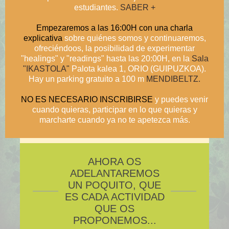
estudiantes.
SABER +
Empezaremos a las 16:00H con una charla
explicativa
sobre quiénes somos y continuaremos,
ofreciéndoos, la posibilidad de experimentar
"healings" y "readings" hasta las 20:00H, en la
Sala
"IKASTOLA"
Palota kalea 1, ORIO (GUIPUZKOA).
Hay un parking gratuito a 100 m
MENDIBELTZ.
NO ES NECESARIO INSCRIBIRSE
y puedes venir
cuando quieras, participar en lo que quieras y
marcharte cuando ya no te apetezca más.
AHORA OS
ADELANTAREMOS
UN POQUITO, QUE
ES CADA ACTIVIDAD
QUE OS
PROPONEMOS...