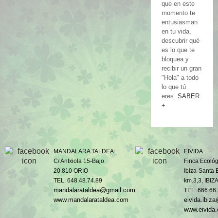
que en este
momento te
entusiasman
en tu vida,
descubrir qué
es lo que te
bloquea y
recibir un gran
"Hola" a todo
lo que tú
eres.
SABER
+
MANDALARA TALDEA:
EIVIDA
C/ Antxiola 15-Bajo
Finca Ecológ
20.810 ORIO
Ibiza-Santa 
TEL: 648.48.74.89
km.3,3, IBIZ
mandalarataldea@gmail.com
TEL: 666.66
www.mandalarataldea.com
eivida.ibiz
www.eivida