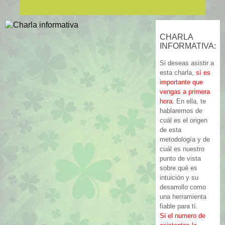
CHARLA
INFORMATIVA:
Si deseas asistir a
esta charla,
sí es
importante que
vengas a primera
hora.
En ella, te
hablaremos de
cuál es el origen
de esta
metodología y de
cuál es nuestro
punto de vista
sobre qué es
intuición y su
desarrollo como
una herramienta
fiable para tí.
Si el numero de