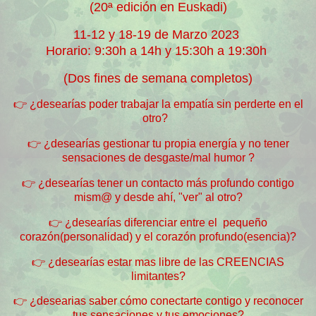
(20ª edición en Euskadi)
11-12 y 18-19 de Marzo 2023
Horario: 9:30h a 14h y 15:30h a 19:30h
(Dos fines de semana completos)
👉
¿desearías poder trabajar la empatía sin perderte en el
otro?
👉
¿desearías gestionar tu propia energía y no tener
sensaciones de desgaste/mal humor ?
👉
¿desearías tener un contacto más profundo contigo
mism@ y desde ahí, "ver" al otro?
👉
¿desearías diferenciar entre el pequeño
corazón(personalidad) y el corazón profundo(esencia)?
👉
¿desearías estar mas libre de las CREENCIAS
limitantes?
👉 ¿desearias saber cómo conectarte contigo y reconocer
tus sensaciones y tus emociones?