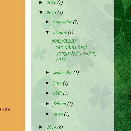
►
2016
(7)
▼
2015
(8)
►
noviembre
(2)
▼
octubre
(1)
JORNADAS
MANDALARA
JARDUNALDIAK
2015
►
septiembre
(1)
►
julio
(1)
►
abril
(1)
►
febrero
(1)
a esta
►
enero
(1)
►
2014
(6)