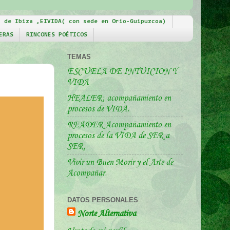
a de Ibiza ,EIVIDA( con sede en Orio-Guipuzcoa)
ERAS
RINCONES POÉTICOS
TEMAS
ESCUELA DE INTUICION Y
VIDA
HEALER: acompañamiento en
procesos de VIDA.
READER Acompañamiento en
procesos de la VIDA de SER a
SER.
Vivir un Buen Morir y el Arte de
Acompañar.
DATOS PERSONALES
Norte Alternativa