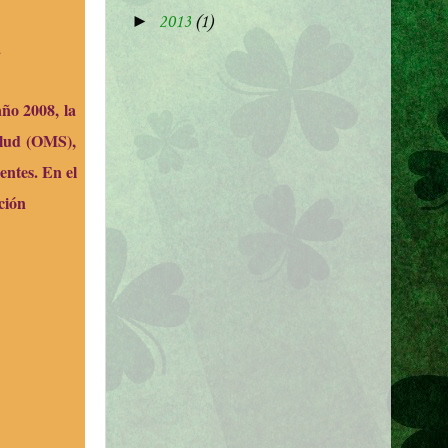
►
2013
(1)
a
año 2008,
la
alud
(OMS),
entes. En el
ción