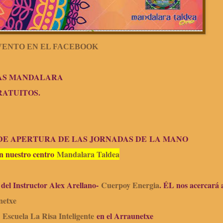
VENTO EN EL FACEBOOK
DAS MANDALARA
 GRATUITOS.
ERTO DE APERTURA DE LAS JORNADAS DE
LA MANO
n nuestro centro
Mandalara Taldea
del Instructor Alex Arellano-
Cuerpoy Energia
. ÉL nos acercará 
netxe
a
Escuela La Risa Inteligente
en el Arraunetxe