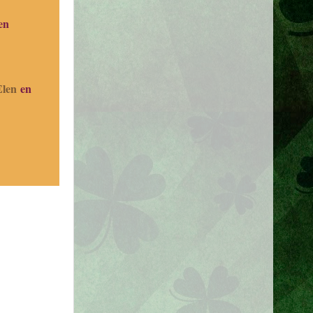
en
Elen
en